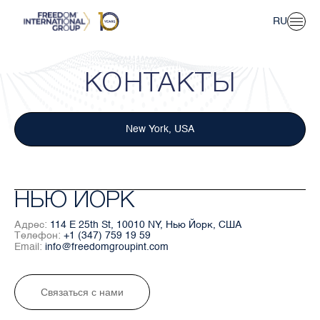
RU
EN
Главная
VI
О нас
Новости
КОНТАКТЫ
Получить средства
Контакты
New York, USA
Вена, Австрия
НЬЮ ЙОРК
Адрес:
114 E 25th St, 10010 NY, Нью Йорк, США
Телефон:
+1 (347) 759 19 59
Email:
info@freedomgroupint.com
Связаться с нами